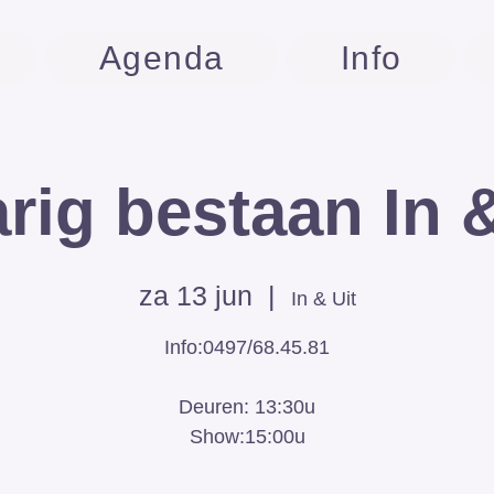
Agenda
Info
arig bestaan In 
za 13 jun
  |  
In & Uit
Info:0497/68.45.81
Deuren: 13:30u